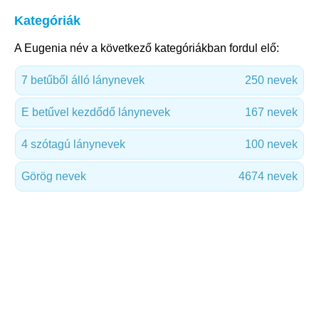
Kategóriák
A Eugenia név a következő kategóriákban fordul elő:
7 betűből álló lánynevek
250 nevek
E betűvel kezdődő lánynevek
167 nevek
4 szótagú lánynevek
100 nevek
Görög nevek
4674 nevek