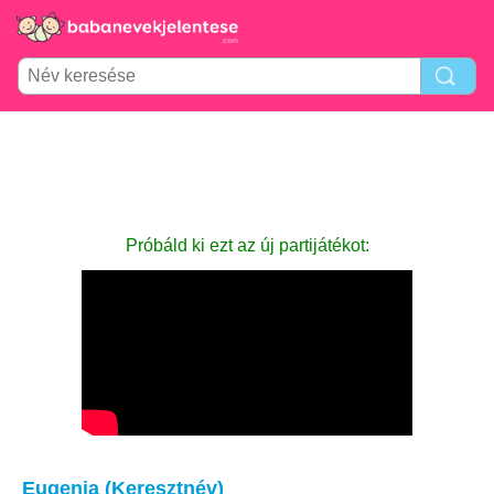
Próbáld ki ezt az új partijátékot:
Eugenia (Keresztnév)