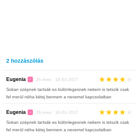
2 hozzászólás
★
★
★
★
★
Eugenia
25 éves 18-01-2017
♀
Sokan szèpnek tartsák es különlegesnek nekem is tetszik csak
fel merül nèha kètej bennem a nevemel kapcsolatban
★
★
★
★
★
Eugenia
25 éves 18-01-2017
♀
Sokan szèpnek tartsák es különlegesnek nekem is tetszik csak
fel merül nèha kètej bennem a nevemel kapcsolatban