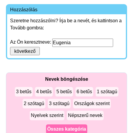
Hozzászólás
Szeretne hozzászólni? Írja be a nevét, és kattintson a
Tovább gombra:
Az Ön keresztneve:
Nevek böngészése
3 betűs
4 betűs
5 betűs
6 betűs
1 szótagú
2 szótagú
3 szótagú
Országok szerint
Nyelvek szerint
Népszerű nevek
Összes kategória