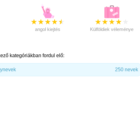
★
★
★
★
★
★
★
★
★
★
★
angol kiejtés
Külföldiek véleménye
ező kategóriákban fordul elő:
nynevek
250 nevek