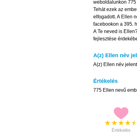
weboldalunkon 775 El
Tehát ezek az ember
elfogadott. A Ellen 
facebookon a 395. h
A Te neved is Ellen
fejlesztése érdekéb
A(z) Ellen név je
A(z) Ellen név jelent
Értékelés
775 Ellen nevű embe
★
★
★
★
Értékelés