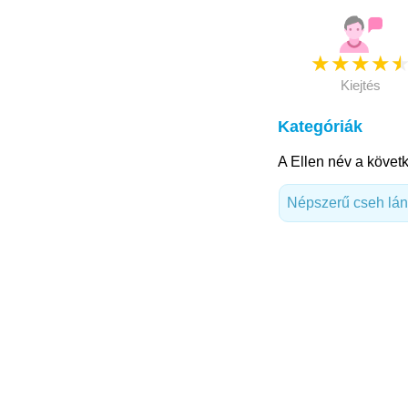
★
★
★
★
Kiejtés
Kategóriák
A Ellen név a követk
Népszerű cseh lá