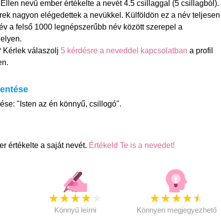
len nevű ember értékelte a nevét 4.5 csillaggal (5 csillagból).
ek nagyon elégedettek a nevükkel. Külföldön ez a név teljesen
név a felső 1000 legnépszerűbb név között szerepel a
elyen.
? Kérlek válaszolj
5 kérdésre a neveddel kapcsolatban
a profil
en.
lentése
ése: "Isten az én könnyű, csillogó".
r értékelte a saját nevét.
Értékeld Te is a nevedet!
★
★
★
★
★
★
★
★
★
★
★
Könnyű leírni
Könnyen megjegyezhető