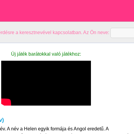
kérdésre a keresztnevével kapcsolatban. Az Ön neve:
Új játék barátokkal való játékhoz:
v)
év. A név a Helen egyik formája és Angol eredetű. A