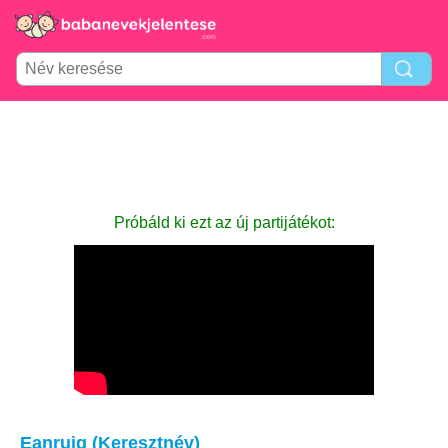
Próbáld ki ezt az új partijátékot:
Eanruig (Keresztnév)