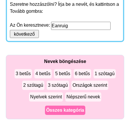
Szeretne hozzászólni? Írja be a nevét, és kattintson a
Tovább gombra:
Az Ön keresztneve:
Nevek böngészése
3 betűs
4 betűs
5 betűs
6 betűs
1 szótagú
2 szótagú
3 szótagú
Országok szerint
Nyelvek szerint
Népszerű nevek
Összes kategória