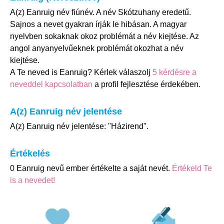
A(z) Eanruig név fiúnév. A név Skótzuhany eredetű.
Sajnos a nevet gyakran írják le hibásan. A magyar
nyelvben sokaknak okoz problémát a név kiejtése. Az
angol anyanyelvűeknek problémát okozhat a név
kiejtése.
A Te neved is Eanruig? Kérlek válaszolj
5 kérdésre a
neveddel kapcsolatban
a profil fejlesztése érdekében.
A(z) Eanruig név jelentése
A(z) Eanruig név jelentése: "Házirend".
Értékelés
0 Eanruig nevű ember értékelte a saját nevét.
Értékeld Te
is a nevedet!