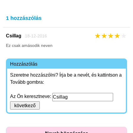
1 hozzászólás
★
★
★
★
★
Csillag
18-12-2016
Ez csak amásodik neven
Hozzászólás
Szeretne hozzászólni? Írja be a nevét, és kattintson a
Tovább gombra:
Az Ön keresztneve: