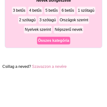
Nevek böngészése
3 betűs
4 betűs
5 betűs
6 betűs
1 szótagú
2 szótagú
3 szótagú
Országok szerint
Nyelvek szerint
Népszerű nevek
Összes kategória
Csillag a neved?
Szavazzon a nevére