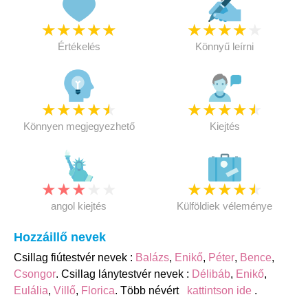
★
★
★
★
★
★
★
★
★
★
Értékelés
Könnyű leírni
★
★
★
★
★
★
★
★
★
★
Könnyen megjegyezhető
Kiejtés
★
★
★
★
★
★
★
★
★
★
angol kiejtés
Külföldiek véleménye
Hozzáillő nevek
Csillag fiútestvér nevek :
Balázs
,
Enikő
,
Péter
,
Bence
,
Csongor
. Csillag lánytestvér nevek :
Délibáb
,
Enikő
,
Eulália
,
Villő
,
Florica
. Több névért
kattintson ide
.