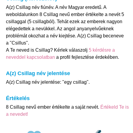
A(z) Csillag név fiúnév. A név Magyar eredetű. A
weboldalunkon 8 Csillag nevű ember értékelte a nevét 5
csillaggal (5 csillagból). Tehát ezek az emberek nagyon
elégedettek a nevükkel. Az angol anyanyelvűeknek
problémát okozhat a név kiejtése. A(z) Csillag beceneve
a "Csillus".
A Te neved is Csillag? Kérlek válaszolj
5 kérdésre a
neveddel kapcsolatban
a profil fejlesztése érdekében.
A(z) Csillag név jelentése
A(z) Csillag név jelentése: "egy csillag".
Értékelés
8 Csillag nevű ember értékelte a saját nevét.
Értékeld Te is
a nevedet!