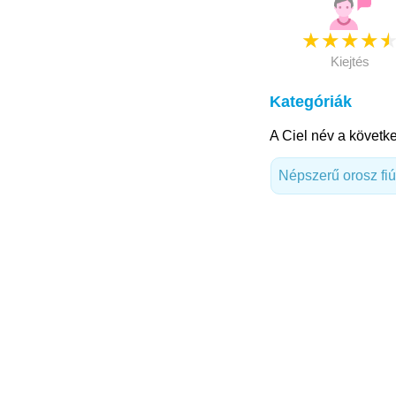
★
★
★
★
Kiejtés
Kategóriák
A Ciel név a követke
Népszerű orosz fi