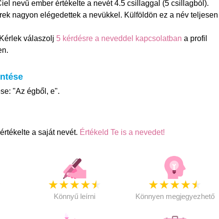
l nevű ember értékelte a nevét 4.5 csillaggal (5 csillagból).
ek nagyon elégedettek a nevükkel. Külföldön ez a név teljesen
Kérlek válaszolj
5 kérdésre a neveddel kapcsolatban
a profil
en.
entése
se: "Az égből, e".
rtékelte a saját nevét.
Értékeld Te is a nevedet!
★
★
★
★
★
★
★
★
★
★
★
Könnyű leírni
Könnyen megjegyezhető