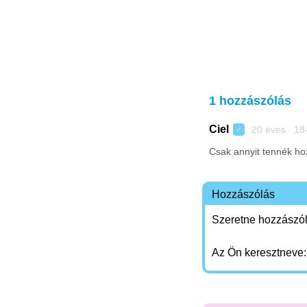
1 hozzászólás
Ciel
20 éves 18
♂
Csak annyit tennék hoz
Hozzászólás
Szeretne hozzászóln
Az Ön keresztneve