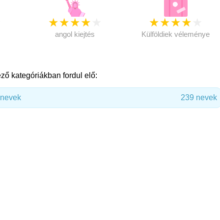
★
★
★
★
★
★
★
★
★
★
★
angol kiejtés
Külföldiek véleménye
ző kategóriákban fordul elő:
únevek
239 nevek