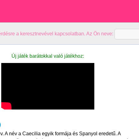
kérdésre a keresztnevével kapcsolatban. Az Ön neve:
Új játék barátokkal való játékhoz:
)
v. A név a Caecilia egyik formája és Spanyol eredetű. A