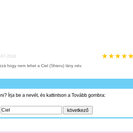
★
★
★
★
-07-2016
zá hogy nem lehet a Ciel (Shieru) lány név.
i? Írja be a nevét, és kattintson a Tovább gombra:
: