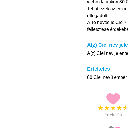
weboldalunkon 80 Cie
Tehát ezek az ember
elfogadott.
A Te neved is Ciel? 
fejlesztése érdekéb
A(z) Ciel név jel
A(z) Ciel név jelenté
Értékelés
80 Ciel nevű ember é
★
★
★
★
Értékelés