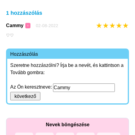
1 hozzászólás
★
★
★
★
★
Cammy
02-08-2022
♀
♡♡
Hozzászólás
Szeretne hozzászólni? Írja be a nevét, és kattintson a
Tovább gombra:
Az Ön keresztneve:
Nevek böngészése