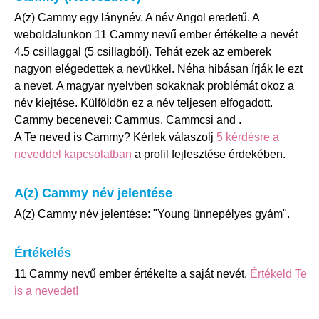
A(z) Cammy egy lánynév. A név Angol eredetű. A
weboldalunkon 11 Cammy nevű ember értékelte a nevét
4.5 csillaggal (5 csillagból). Tehát ezek az emberek
nagyon elégedettek a nevükkel. Néha hibásan írják le ezt
a nevet. A magyar nyelvben sokaknak problémát okoz a
név kiejtése. Külföldön ez a név teljesen elfogadott.
Cammy becenevei: Cammus, Cammcsi and .
A Te neved is Cammy? Kérlek válaszolj
5 kérdésre a
neveddel kapcsolatban
a profil fejlesztése érdekében.
A(z) Cammy név jelentése
A(z) Cammy név jelentése: "Young ünnepélyes gyám".
Értékelés
11 Cammy nevű ember értékelte a saját nevét.
Értékeld Te
is a nevedet!