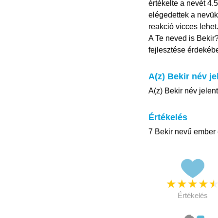
értékelte a nevét 4.
elégedettek a nevük
reakció vicces lehet
A Te neved is Bekir
fejlesztése érdekéb
A(z) Bekir név je
A(z) Bekir név jelen
Értékelés
7 Bekir nevű ember é
★
★
★
★
Értékelés