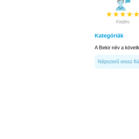
★
★
★
★
Kiejtés
Kategóriák
A Bekir név a követk
Népszerű orosz fi