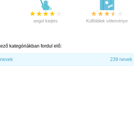
★
★
★
★
★
★
★
★
★
★
★
angol kiejtés
Külföldiek véleménye
ező kategóriákban fordul elő:
únevek
239 nevek