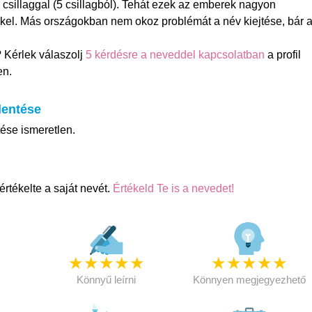
5 csillaggal (5 csillagból). Tehát ezek az emberek nagyon
kel. Más országokban nem okoz problémát a név kiejtése, bár 
.
? Kérlek válaszolj
5 kérdésre a neveddel kapcsolatban
a profil
en.
lentése
tése ismeretlen.
rtékelte a saját nevét.
Értékeld Te is a nevedet!
★
★
★
★
★
★
★
★
★
★
★
Könnyű leírni
Könnyen megjegyezhető