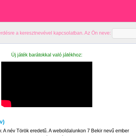
kérdésre a keresztnevével kapcsolatban. Az Ön neve:
Új játék barátokkal való játékhoz:
v)
év. A név Török eredetű. A weboldalunkon 7 Bekir nevű ember