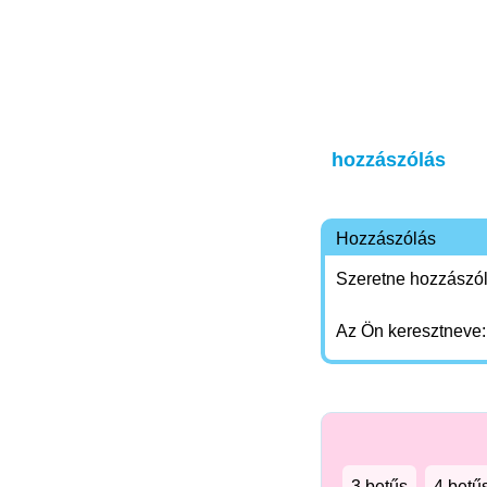
hozzászólás
Hozzászólás
Szeretne hozzászóln
Az Ön keresztneve
3 betűs
4 betű