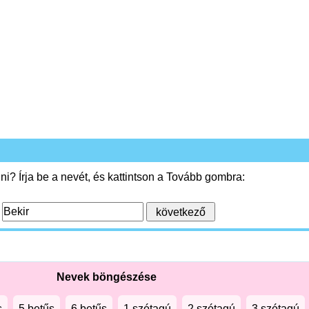
i? Írja be a nevét, és kattintson a Tovább gombra:
:
Nevek böngészése
s
5 betűs
6 betűs
1 szótagú
2 szótagú
3 szótagú