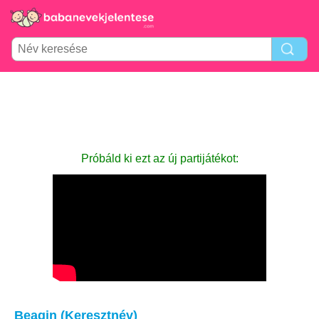
Próbáld ki ezt az új partijátékot:
Beagin (Keresztnév)