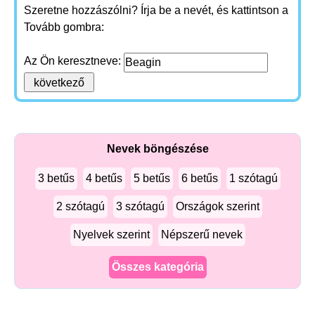
Szeretne hozzászólni? Írja be a nevét, és kattintson a
Tovább gombra:
Az Ön keresztneve:
Nevek böngészése
3 betűs
4 betűs
5 betűs
6 betűs
1 szótagú
2 szótagú
3 szótagú
Országok szerint
Nyelvek szerint
Népszerű nevek
Összes kategória