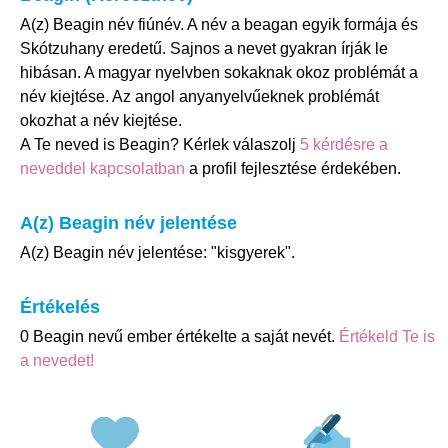
A(z) Beagin név fiúnév. A név a beagan egyik formája és
Skótzuhany eredetű. Sajnos a nevet gyakran írják le
hibásan. A magyar nyelvben sokaknak okoz problémát a
név kiejtése. Az angol anyanyelvűeknek problémát
okozhat a név kiejtése.
A Te neved is Beagin? Kérlek válaszolj
5 kérdésre a
neveddel kapcsolatban
a profil fejlesztése érdekében.
A(z) Beagin név jelentése
A(z) Beagin név jelentése: "kisgyerek".
Értékelés
0 Beagin nevű ember értékelte a saját nevét.
Értékeld Te is
a nevedet!