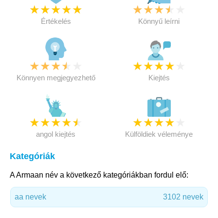
★
★
★
★
★
★
★
★
★
★
Értékelés
Könnyű leírni
★
★
★
★
★
★
★
★
★
★
Könnyen megjegyezhető
Kiejtés
★
★
★
★
★
★
★
★
★
★
angol kiejtés
Külföldiek véleménye
Kategóriák
A Armaan név a következő kategóriákban fordul elő:
aa nevek
3102 nevek