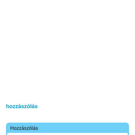
hozzászólás
Hozzászólás