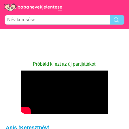
Próbáld ki ezt az új partijátékot:
Anis (Keresztnév)