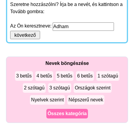
Szeretne hozzászólni? Írja be a nevét, és kattintson a
Tovább gombra:
Az Ön keresztneve:
Nevek böngészése
3 betűs
4 betűs
5 betűs
6 betűs
1 szótagú
2 szótagú
3 szótagú
Országok szerint
Nyelvek szerint
Népszerű nevek
Összes kategória