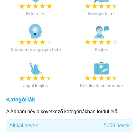
★
★
★
★
★
★
★
★
★
★
Értékelés
Könnyű leírni
★
★
★
★
★
★
★
★
★
★
Könnyen megjegyezhető
Kiejtés
★
★
★
★
★
★
★
★
★
★
angol kiejtés
Külföldiek véleménye
Kategóriák
A Adham név a következő kategóriákban fordul elő:
Afrikai nevek
5150 nevek