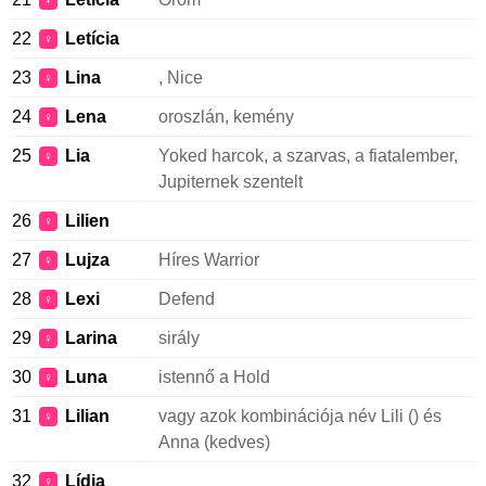
♀
22
Letícia
♀
23
Lina
, Nice
♀
24
Lena
oroszlán, kemény
♀
25
Lia
Yoked harcok, a szarvas, a fiatalember,
♀
Jupiternek szentelt
26
Lilien
♀
27
Lujza
Híres Warrior
♀
28
Lexi
Defend
♀
29
Larina
sirály
♀
30
Luna
istennő a Hold
♀
31
Lilian
vagy azok kombinációja név Lili () és
♀
Anna (kedves)
32
Lídia
♀