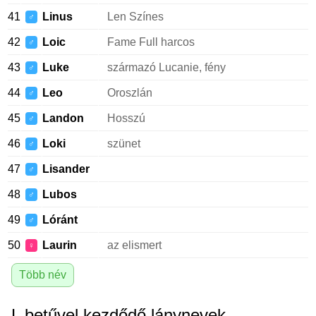
41
Linus
Len Színes
♂
42
Loic
Fame Full harcos
♂
43
Luke
származó Lucanie, fény
♂
44
Leo
Oroszlán
♂
45
Landon
Hosszú
♂
46
Loki
szünet
♂
47
Lisander
♂
48
Lubos
♂
49
Lóránt
♂
50
Laurin
az elismert
♀
Több név
L betűvel kezdődő lánynevek