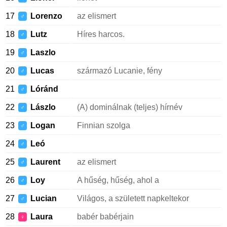
17
Lorenzo
az elismert
♂
18
Lutz
Híres harcos.
♂
19
Laszlo
♂
20
Lucas
származó Lucanie, fény
♂
21
Lóránd
♂
22
Lászlo
(A) dominálnak (teljes) hírnév
♂
23
Logan
Finnian szolga
♂
24
Leó
♂
25
Laurent
az elismert
♂
26
Loy
A hűség, hűség, ahol a
♂
27
Lucian
Világos, a született napkeltekor
♂
28
Laura
babér babérjain
♀