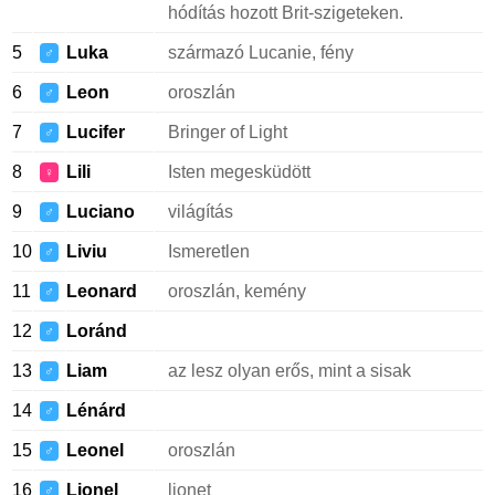
hódítás hozott Brit-szigeteken.
5
Luka
származó Lucanie, fény
♂
6
Leon
oroszlán
♂
7
Lucifer
Bringer of Light
♂
8
Lili
Isten megesküdött
♀
9
Luciano
világítás
♂
10
Liviu
Ismeretlen
♂
11
Leonard
oroszlán, kemény
♂
12
Loránd
♂
13
Liam
az lesz olyan erős, mint a sisak
♂
14
Lénárd
♂
15
Leonel
oroszlán
♂
16
Lionel
lionet
♂