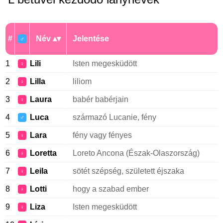
#
Név
Jelentése
♂
1
Lili
Isten megesküdött
♀
2
Lilla
liliom
♀
3
Laura
babér babérjain
♀
4
Luca
származó Lucanie, fény
♂
5
Lara
fény vagy fényes
♀
6
Loretta
Loreto Ancona (Észak-Olaszország)
♀
7
Leila
sötét szépség, született éjszaka
♀
8
Lotti
hogy a szabad ember
♀
9
Liza
Isten megesküdött
♀