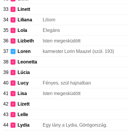
33
Linett
♀
34
Liliana
Liliom
♀
35
Lola
Elegáns
♀
36
Lizbeth
Isten megesküdött
♀
37
Loren
karmester Lorin Maazel (szül. 193)
♂
38
Leonetta
♀
39
Lúcia
♀
40
Lucy
Fényes, szül hajnalban
♀
41
Lisa
Isten megesküdött
♀
42
Lizett
♀
43
Lelle
♀
44
Lydia
Egy lány a Lydia, Görögország.
♀