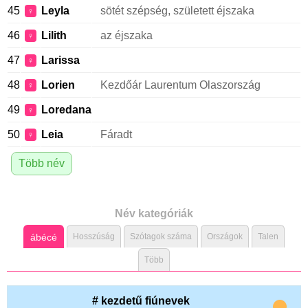
45
Leyla
sötét szépség, született éjszaka
♀
46
Lilith
az éjszaka
♀
47
Larissa
♀
48
Lorien
Kezdőár Laurentum Olaszország
♀
49
Loredana
♀
50
Leia
Fáradt
♀
Több név
Név kategóriák
ábécé
Hosszúság
Szótagok száma
Országok
Talen
Több
# kezdetű fiúnevek