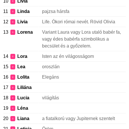
10
Lívia
♀
11
Linda
pajzsa hársfa
♀
12
Livia
Life. Ókori római nevét. Rövid Olivia
♀
13
Lorena
Variant Laura vagy Lora utaló babér fa,
♀
vagy édes babérfa szimbolikus a
becsület és a győzelem.
14
Lora
Isten az én világosságom
♀
15
Lea
oroszlán
♀
16
Lolita
Elegáns
♀
17
Liliána
♀
18
Lucia
világítás
♀
19
Léna
♀
20
Liana
a fiatalkorú vagy Jupiternek szentelt
♀
21
Leticia
Öröm