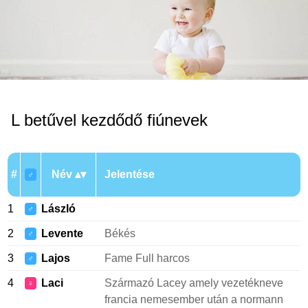
L betűvel kezdődő fiúnevek
#
Név
Jelentése
♂
1
László
♂
2
Levente
Békés
♂
3
Lajos
Fame Full harcos
♂
4
Laci
Származó Lacey amely vezetékneve
♀
francia nemesember után a normann