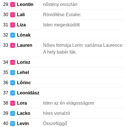
29
Leontin
nőstény oroszlán
♀
30
Lali
Rövidítése Eulalie:
♀
31
Liza
Isten megesküdött
♀
32
Lónak
♂
33
Lauren
Nőies formája Lorin: variánsa Laurence:
♀
A hely babér fák.
34
Lorisz
♀
35
Lehel
♂
36
Lőrinc
♂
37
Leonídász
♂
38
Lora
Isten az én világosságom
♀
39
Lacko
híres vonalzó
♂
40
Levin
Összefüggő
♂