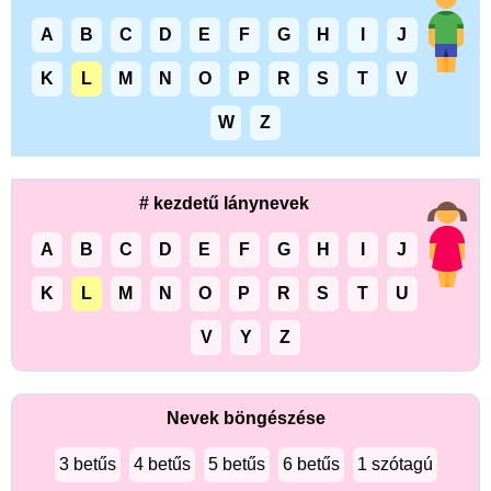
A
B
C
D
E
F
G
H
I
J
K
L
M
N
O
P
R
S
T
V
W
Z
# kezdetű lánynevek
A
B
C
D
E
F
G
H
I
J
K
L
M
N
O
P
R
S
T
U
V
Y
Z
Nevek böngészése
3 betűs
4 betűs
5 betűs
6 betűs
1 szótagú