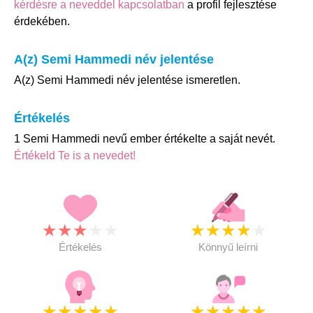
kérdésre a neveddel kapcsolatban
a profil fejlesztése
érdekében.
A(z) Semi Hammedi név jelentése
A(z) Semi Hammedi név jelentése ismeretlen.
Értékelés
1 Semi Hammedi nevű ember értékelte a saját nevét.
Értékeld Te is a nevedet!
★
★
★
★
★
★
★
★
★
★
Értékelés
Könnyű leírni
★
★
★
★
★
★
★
★
★
★