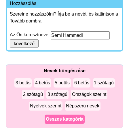
Hozzászólás
Szeretne hozzászólni? Írja be a nevét, és kattintson a
Tovább gombra:
Az Ön keresztneve:
Nevek böngészése
3 betűs
4 betűs
5 betűs
6 betűs
1 szótagú
2 szótagú
3 szótagú
Országok szerint
Nyelvek szerint
Népszerű nevek
Összes kategória