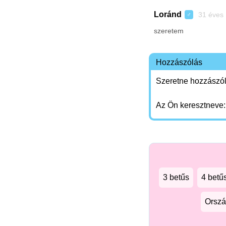
Loránd
31 éves
♂
szeretem
Hozzászólás
Szeretne hozzászóln
Az Ön keresztneve
3 betűs
4 betű
Orszá