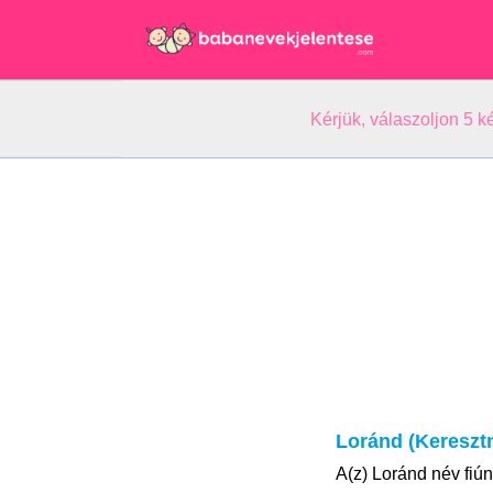
Kérjük, válaszoljon 5 
Loránd (Kereszt
A(z) Loránd név fiú