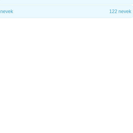
únevek
122 nevek