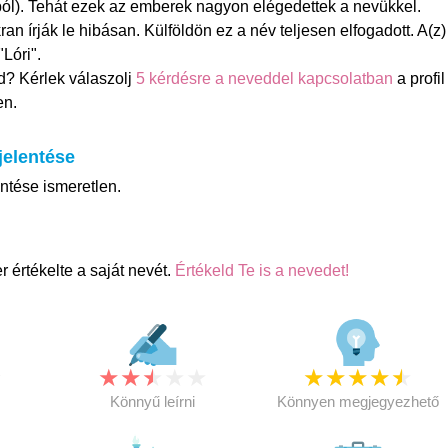
gból). Tehát ezek az emberek nagyon elégedettek a nevükkel.
an írják le hibásan. Külföldön ez a név teljesen elfogadott. A(z)
Lóri".
d? Kérlek válaszolj
5 kérdésre a neveddel kapcsolatban
a profil
en.
jelentése
ntése ismeretlen.
 értékelte a saját nevét.
Értékeld Te is a nevedet!
★
★
★
★
★
★
★
★
★
★
★
Könnyű leírni
Könnyen megjegyezhető