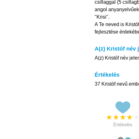
csillaggal (5 csilla
angol anyanyelvűekn
"Krisi".
A Te neved is Kristó
fejlesztése érdekéb
A(z) Kristóf név 
A(z) Kristóf név jele
Értékelés
37 Kristóf nevű embe
★
★
★
★
Értékelés