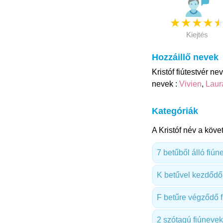
★
★
★
★
Kiejtés
Hozzáillő nevek
Kristóf fiútestvér ne
nevek :
Vivien
,
Laur
Kategóriák
A Kristóf név a köve
7 betűből álló fiún
K betűvel kezdődő
F betűre végződő 
2 szótagú fiúnevek