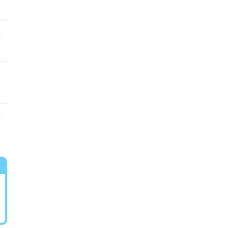
★
★
★