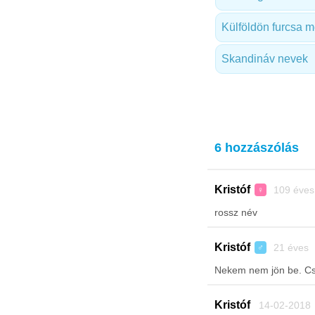
Külföldön furcsa 
Skandináv nevek
6 hozzászólás
Kristóf
109 éves
♀
rossz név
Kristóf
21 éves 
♂
Nekem nem jön be. Cs
Kristóf
14-02-2018