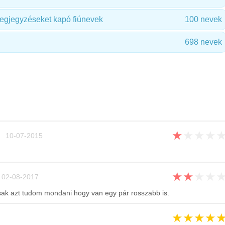
megjegyzéseket kapó fiúnevek
100 nevek
698 nevek
★
★
★
★
 10-07-2015
★
★
★
★
02-08-2017
ak azt tudom mondani hogy van egy pár rosszabb is.
★
★
★
★