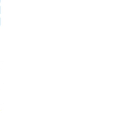
★
★
★