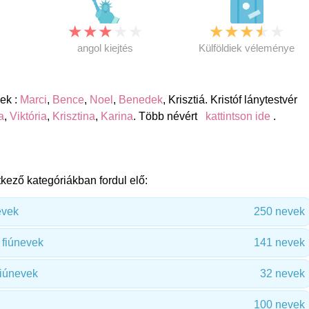
★
★
★
★
★
★
★
★
★
★
★
angol kiejtés
Külföldiek véleménye
vek :
Marci
,
Bence
,
Noel
,
Benedek
, Krisztiá. Kristóf lánytestvér
a
,
Viktória
,
Krisztina
,
Karina
. Több névért
kattintson ide
.
tkező kategóriákban fordul elő:
evek
250 nevek
 fiúnevek
141 nevek
fiúnevek
32 nevek
100 nevek