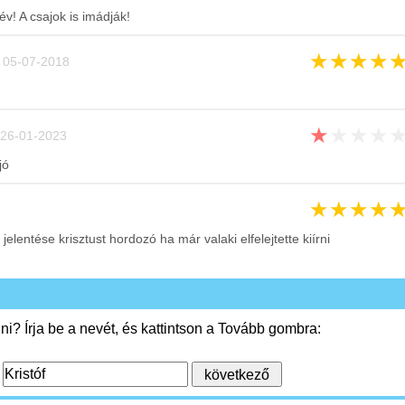
év! A csajok is imádják!
★
★
★
★
05-07-2018
★
★
★
★
26-01-2023
jó
★
★
★
★
jelentése krisztust hordozó ha már valaki elfelejtette kiírni
i? Írja be a nevét, és kattintson a Tovább gombra:
: