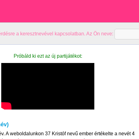
kérdésre a keresztnevével kapcsolatban. Az Ön neve:
Próbáld ki ezt az új partijátékot:
név)
név. A weboldalunkon 37 Kristóf nevű ember értékelte a nevét 4