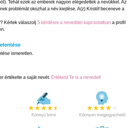
gból). Tehát ezek az emberek nagyon elégedettek a nevükkel. Az
ek problémát okozhat a név kiejtése. A(z) Kristóf beceneve a
f? Kérlek válaszolj
5 kérdésre a neveddel kapcsolatban
a profil
en.
jelentése
ntése ismeretlen.
r értékelte a saját nevét.
Értékeld Te is a nevedet!
★
★
★
★
★
★
★
★
★
★
★
Könnyű leírni
Könnyen megjegyezhető