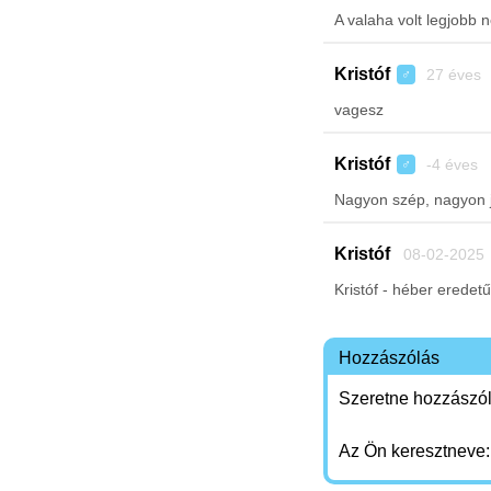
A valaha volt legjobb n
Kristóf
27 éves 
♂
vagesz
Kristóf
-4 éves 
♂
Nagyon szép, nagyon 
Kristóf
08-02-2025
Kristóf - héber eredetű 
Hozzászólás
Szeretne hozzászóln
Az Ön keresztneve