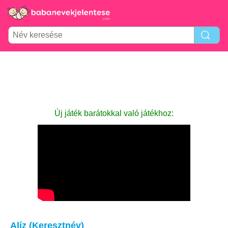
Új játék barátokkal való játékhoz:
Alíz (Keresztnév)