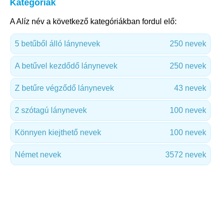
Kategóriák
A Alíz név a következő kategóriákban fordul elő:
5 betűből álló lánynevek
250 nevek
A betűvel kezdődő lánynevek
250 nevek
Z betűre végződő lánynevek
43 nevek
2 szótagú lánynevek
100 nevek
Könnyen kiejthető nevek
100 nevek
Német nevek
3572 nevek