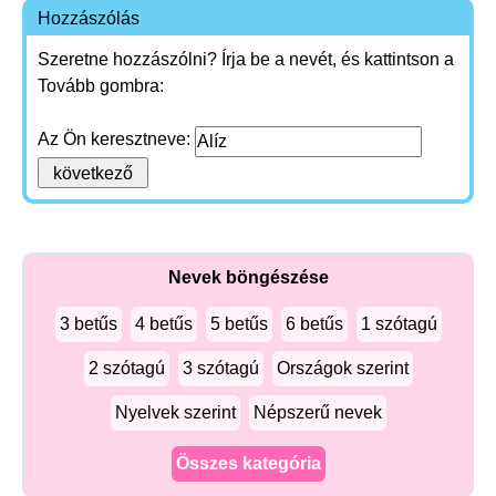
Hozzászólás
Szeretne hozzászólni? Írja be a nevét, és kattintson a
Tovább gombra:
Az Ön keresztneve:
Nevek böngészése
3 betűs
4 betűs
5 betűs
6 betűs
1 szótagú
2 szótagú
3 szótagú
Országok szerint
Nyelvek szerint
Népszerű nevek
Összes kategória