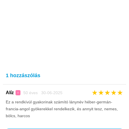
1 hozzászólás
★
★
★
★
★
Alíz
50 éves 30-06-2025
♀
Ez a rendkívül gyakorinak számító lánynév héber-germán-
francia-angol gyökerekkel rendelkezik, és annyit tesz, nemes,
bölcs, harcos