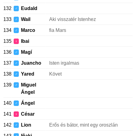
132
Eudald
♂
133
Wail
Aki visszatér Istenhez
♂
134
Marco
fia Mars
♂
135
Ibai
♀
136
Magí
♂
137
Juancho
Isten irgalmas
♂
138
Yared
Követ
♂
139
Miguel
♂
Ángel
140
Ángel
♂
141
César
♀
142
Lion
Erős és bátor, mint egy oroszlán
♂
143
Iñaki