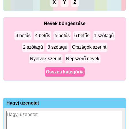
X
Y
Z
Nevek böngészése
3 betűs
4 betűs
5 betűs
6 betűs
1 szótagú
2 szótagú
3 szótagú
Országok szerint
Nyelvek szerint
Népszerű nevek
Összes kategória
Hagyj üzenetet