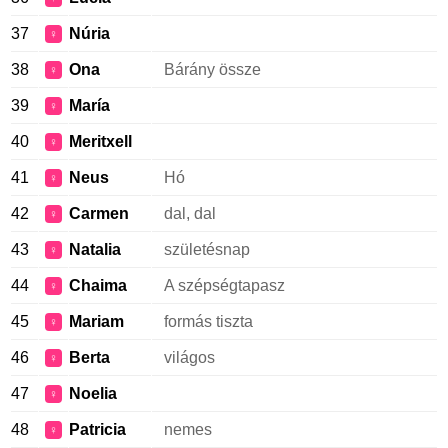
37
Núria
♀
38
Ona
Bárány össze
♀
39
María
♀
40
Meritxell
♀
41
Neus
Hó
♀
42
Carmen
dal, dal
♀
43
Natalia
születésnap
♀
44
Chaima
A szépségtapasz
♀
45
Mariam
formás tiszta
♀
46
Berta
világos
♀
47
Noelia
♀
48
Patricia
nemes
♀