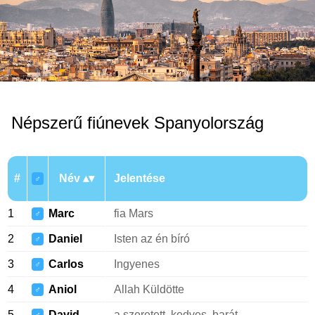
Népszerű fiúnevek Spanyolország
#
Név
Jelentése
♂
1
Marc
fia Mars
♂
2
Daniel
Isten az én bíró
♂
3
Carlos
Ingyenes
♂
4
Aniol
Allah Küldötte
♂
5
David
a szeretett, kedves, barát