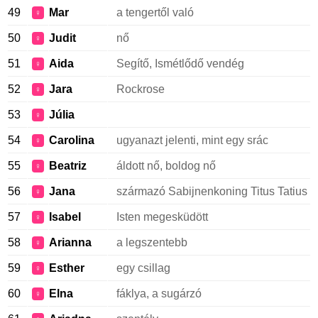
49
Mar
a tengertől való
♀
50
Judit
nő
♀
51
Aida
Segítő, Ismétlődő vendég
♀
52
Jara
Rockrose
♀
53
Júlia
♀
54
Carolina
ugyanazt jelenti, mint egy srác
♀
55
Beatriz
áldott nő, boldog nő
♀
56
Jana
származó Sabijnenkoning Titus Tatius
♀
57
Isabel
Isten megesküdött
♀
58
Arianna
a legszentebb
♀
59
Esther
egy csillag
♀
60
Elna
fáklya, a sugárzó
♀