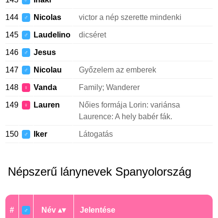
♂
144
Nicolas
victor a nép szerette mindenki
♂
145
Laudelino
dicséret
♂
146
Jesus
♂
147
Nicolau
Győzelem az emberek
♂
148
Vanda
Family; Wanderer
♀
149
Lauren
Nőies formája Lorin: variánsa
♀
Laurence: A hely babér fák.
150
Iker
Látogatás
♂
Népszerű lánynevek Spanyolország
#
Név
Jelentése
♂