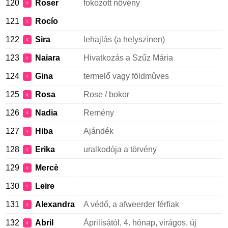
120
Roser
fokozott növény
♀
121
Rocío
♀
122
Sira
lehajlás (a helyszínen)
♀
123
Naiara
Hivatkozás a Szűz Mária
♀
124
Gina
termelő vagy földmûves
♀
125
Rosa
Rose / bokor
♀
126
Nadia
Remény
♀
127
Hiba
Ajándék
♀
128
Erika
uralkodója a törvény
♀
129
Mercè
♀
130
Leire
♀
131
Alexandra
A védő, a afweerder férfiak
♀
132
Abril
Áprilisától, 4. hónap, virágos, új
♀