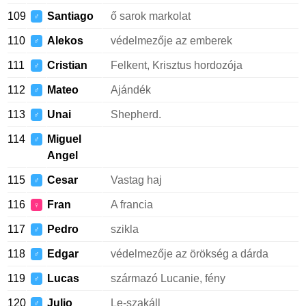
109
Santiago
ő sarok markolat
♂
110
Alekos
védelmezője az emberek
♂
111
Cristian
Felkent, Krisztus hordozója
♂
112
Mateo
Ajándék
♂
113
Unai
Shepherd.
♂
114
Miguel
♂
Angel
115
Cesar
Vastag haj
♂
116
Fran
A francia
♀
117
Pedro
szikla
♂
118
Edgar
védelmezője az örökség a dárda
♂
119
Lucas
származó Lucanie, fény
♂
120
Julio
Le-szakáll
♂