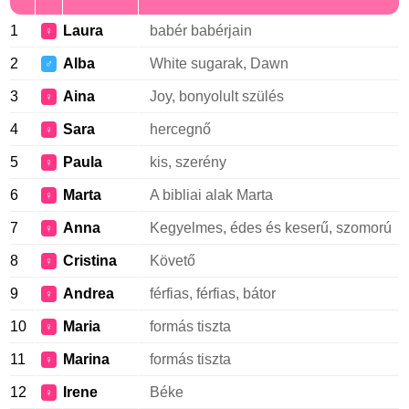
1
Laura
babér babérjain
♀
2
Alba
White sugarak, Dawn
♂
3
Aina
Joy, bonyolult szülés
♀
4
Sara
hercegnő
♀
5
Paula
kis, szerény
♀
6
Marta
A bibliai alak Marta
♀
7
Anna
Kegyelmes, édes és keserű, szomorú
♀
8
Cristina
Követő
♀
9
Andrea
férfias, férfias, bátor
♀
10
Maria
formás tiszta
♀
11
Marina
formás tiszta
♀
12
Irene
Béke
♀