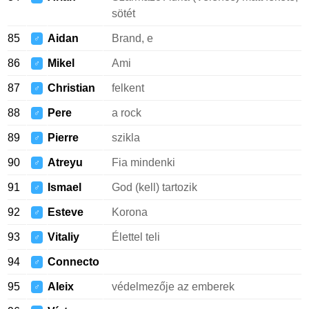
sötét
85
Aidan
Brand, e
♂
86
Mikel
Ami
♂
87
Christian
felkent
♂
88
Pere
a rock
♂
89
Pierre
szikla
♂
90
Atreyu
Fia mindenki
♂
91
Ismael
God (kell) tartozik
♂
92
Esteve
Korona
♂
93
Vitaliy
Élettel teli
♂
94
Connecto
♂
95
Aleix
védelmezője az emberek
♂