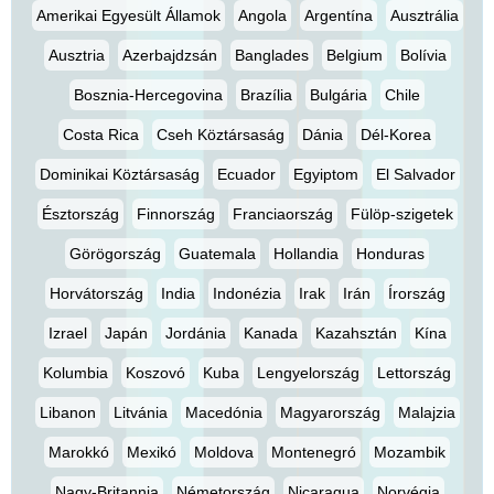
Amerikai Egyesült Államok
Angola
Argentína
Ausztrália
Ausztria
Azerbajdzsán
Banglades
Belgium
Bolívia
Bosznia-Hercegovina
Brazília
Bulgária
Chile
Costa Rica
Cseh Köztársaság
Dánia
Dél-Korea
Dominikai Köztársaság
Ecuador
Egyiptom
El Salvador
Észtország
Finnország
Franciaország
Fülöp-szigetek
Görögország
Guatemala
Hollandia
Honduras
Horvátország
India
Indonézia
Irak
Irán
Írország
Izrael
Japán
Jordánia
Kanada
Kazahsztán
Kína
Kolumbia
Koszovó
Kuba
Lengyelország
Lettország
Libanon
Litvánia
Macedónia
Magyarország
Malajzia
Marokkó
Mexikó
Moldova
Montenegró
Mozambik
Nagy-Britannia
Németország
Nicaragua
Norvégia