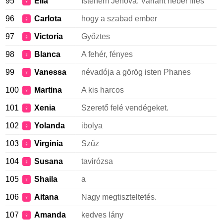
95
Elia
Istenem Jehova. Variant héber Illés
♀
96
Carlota
hogy a szabad ember
♀
97
Victoria
Győztes
♀
98
Blanca
A fehér, fényes
♀
99
Vanessa
névadója a görög isten Phanes
♀
100
Martina
A kis harcos
♀
101
Xenia
Szerető felé vendégeket.
♀
102
Yolanda
ibolya
♀
103
Virginia
Szűz
♀
104
Susana
tavirózsa
♀
105
Shaila
a
♀
106
Aitana
Nagy megtiszteltetés.
♀
107
Amanda
kedves lány
♀