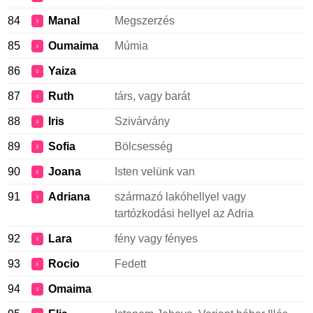
84
Manal
Megszerzés
♀
85
Oumaima
Múmia
♀
86
Yaiza
♀
87
Ruth
társ, vagy barát
♀
88
Iris
Szivárvány
♀
89
Sofia
Bölcsesség
♀
90
Joana
Isten velünk van
♀
91
Adriana
származó lakóhellyel vagy
♀
tartózkodási hellyel az Adria
92
Lara
fény vagy fényes
♀
93
Rocio
Fedett
♀
94
Omaima
♀