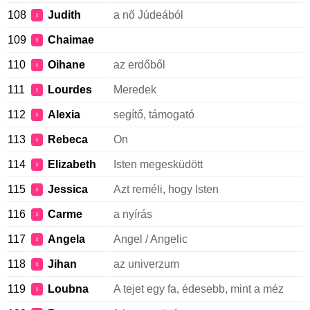
108
Judith
a nő Júdeából
♀
109
Chaimae
♀
110
Oihane
az erdőből
♀
111
Lourdes
Meredek
♀
112
Alexia
segítő, támogató
♀
113
Rebeca
On
♀
114
Elizabeth
Isten megesküdött
♀
115
Jessica
Azt reméli, hogy Isten
♀
116
Carme
a nyírás
♀
117
Angela
Angel / Angelic
♀
118
Jihan
az univerzum
♀
119
Loubna
A tejet egy fa, édesebb, mint a méz
♀