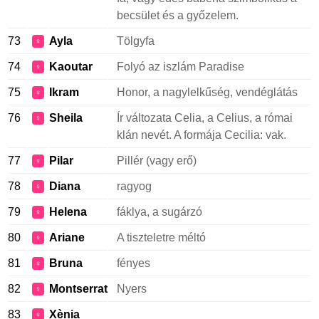
becsület és a győzelem.
73
Ayla
Tölgyfa
♀
74
Kaoutar
Folyó az iszlám Paradise
♀
75
Ikram
Honor, a nagylelkűség, vendéglátás
♀
76
Sheila
Ír változata Celia, a Celius, a római
♀
klán nevét. A formája Cecilia: vak.
77
Pilar
Pillér (vagy erő)
♀
78
Diana
ragyog
♀
79
Helena
fáklya, a sugárzó
♀
80
Ariane
A tiszteletre méltó
♀
81
Bruna
fényes
♀
82
Montserrat
Nyers
♀
83
Xènia
♀