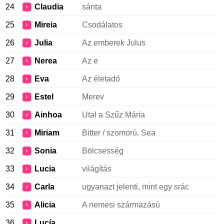
24
Claudia
sánta
♀
25
Mireia
Csodálatos
♀
26
Julia
Az emberek Julus
♀
27
Nerea
Az e
♀
28
Eva
Az életadó
♀
29
Estel
Merev
♀
30
Ainhoa
Utal a Szűz Mária
♀
31
Miriam
Bitter / szomorú, Sea
♀
32
Sonia
Bölcsesség
♀
33
Lucia
világítás
♀
34
Carla
ugyanazt jelenti, mint egy srác
♀
35
Alicia
A nemesi származású
♀
36
Lucía
♀