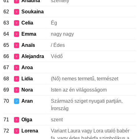
61
Ariadna
szentély
♀
62
Soukaina
♀
63
Celia
Ég
♀
64
Emma
nagy nagy
♀
65
Anaïs
/ Édes
♀
66
Alejandra
Védő
♀
67
Aroa
♀
68
Lidia
(Nő) nemes termetű, természet
♀
69
Nora
Isten az én világosságom
♀
70
Aran
Származó sziget nyugati partján,
♂
Írország
71
Olga
szent
♀
72
Lorena
Variant Laura vagy Lora utaló babér
♀
fa, vagy édes babérfa szimbolikus a