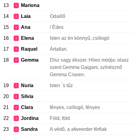
13
Mariona
♀
14
Laia
Odaillő
♀
15
Ana
/ Édes
♀
16
Elena
Isten az én könnyű, csillogó
♀
17
Raquel
Ártatlan.
♀
18
Gemma
Dísz vagy ékszer. Híres módja: olasz
♀
szent Gemma Gaigani, színésznő
Gemma Craven.
19
Nuria
Isten `s tűz
♀
20
Silvia
♀
21
Clara
fényes, csillogó, fényes
♀
22
Jordina
Föld, föld
♀
23
Sandra
A védő, a afweerder férfiak
♀