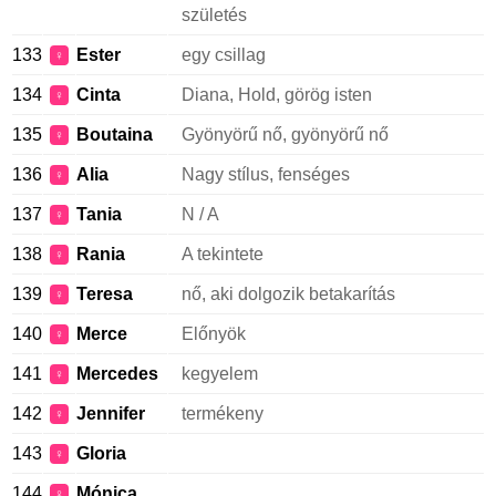
születés
133
Ester
egy csillag
♀
134
Cinta
Diana, Hold, görög isten
♀
135
Boutaina
Gyönyörű nő, gyönyörű nő
♀
136
Alia
Nagy stílus, fenséges
♀
137
Tania
N / A
♀
138
Rania
A tekintete
♀
139
Teresa
nő, aki dolgozik betakarítás
♀
140
Merce
Előnyök
♀
141
Mercedes
kegyelem
♀
142
Jennifer
termékeny
♀
143
Gloria
♀
144
Mónica
♀