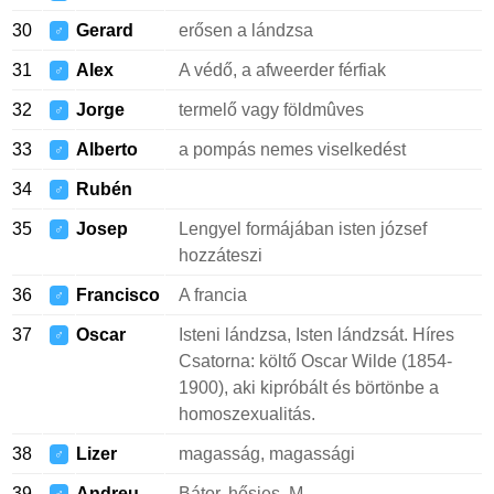
30
Gerard
erősen a lándzsa
♂
31
Alex
A védő, a afweerder férfiak
♂
32
Jorge
termelő vagy földmûves
♂
33
Alberto
a pompás nemes viselkedést
♂
34
Rubén
♂
35
Josep
Lengyel formájában isten józsef
♂
hozzáteszi
36
Francisco
A francia
♂
37
Oscar
Isteni lándzsa, Isten lándzsát. Híres
♂
Csatorna: költő Oscar Wilde (1854-
1900), aki kipróbált és börtönbe a
homoszexualitás.
38
Lizer
magasság, magassági
♂
39
Andreu
Bátor, hősies, M