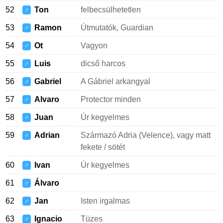
52
Ton
felbecsülhetetlen
♂
53
Ramon
Útmutatók, Guardian
♂
54
Ot
Vagyon
♂
55
Luis
dicső harcos
♂
56
Gabriel
A Gábriel arkangyal
♂
57
Alvaro
Protector minden
♂
58
Juan
Úr kegyelmes
♂
59
Adrian
Származó Adria (Velence), vagy matt
♂
fekete / sötét
60
Ivan
Úr kegyelmes
♂
61
Álvaro
♂
62
Jan
Isten irgalmas
♂
63
Ignacio
Tüzes
♂