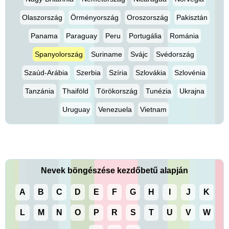
Olaszország
Örményország
Oroszország
Pakisztán
Panama
Paraguay
Peru
Portugália
Románia
Spanyolország
Suriname
Svájc
Svédország
Szaúd-Arábia
Szerbia
Szíria
Szlovákia
Szlovénia
Tanzánia
Thaiföld
Törökország
Tunézia
Ukrajna
Uruguay
Venezuela
Vietnam
Nevek böngészése kezdőbetű alapján
A
B
C
D
E
F
G
H
I
J
K
L
M
N
O
P
R
S
T
U
V
W