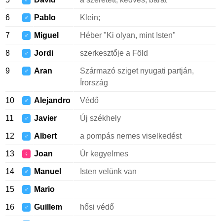
♂
6
Pablo
Klein;
♂
7
Miguel
Héber "Ki olyan, mint Isten"
♂
8
Jordi
szerkesztője a Föld
♂
9
Aran
Származó sziget nyugati partján,
♂
Írország
10
Alejandro
Védő
♂
11
Javier
Új székhely
♂
12
Albert
a pompás nemes viselkedést
♂
13
Joan
Úr kegyelmes
♀
14
Manuel
Isten velünk van
♂
15
Mario
♂
16
Guillem
hősi védő
♂