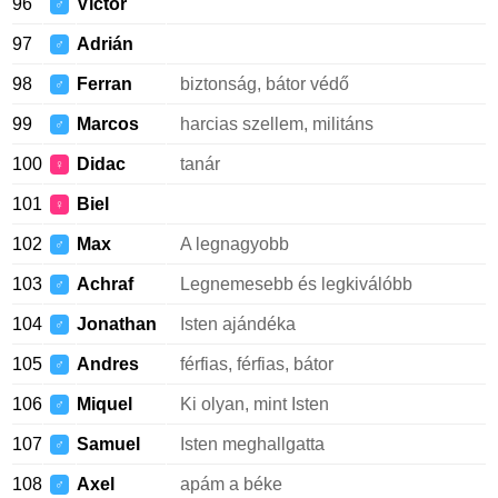
96
Víctor
♂
97
Adrián
♂
98
Ferran
biztonság, bátor védő
♂
99
Marcos
harcias szellem, militáns
♂
100
Didac
tanár
♀
101
Biel
♀
102
Max
A legnagyobb
♂
103
Achraf
Legnemesebb és legkiválóbb
♂
104
Jonathan
Isten ajándéka
♂
105
Andres
férfias, férfias, bátor
♂
106
Miquel
Ki olyan, mint Isten
♂
107
Samuel
Isten meghallgatta
♂
108
Axel
apám a béke
♂