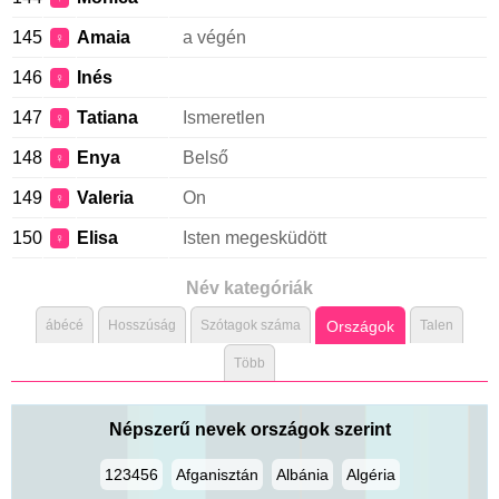
145
Amaia
a végén
♀
146
Inés
♀
147
Tatiana
Ismeretlen
♀
148
Enya
Belső
♀
149
Valeria
On
♀
150
Elisa
Isten megesküdött
♀
Név kategóriák
ábécé
Hosszúság
Szótagok száma
Országok
Talen
Több
Népszerű nevek országok szerint
123456
Afganisztán
Albánia
Algéria