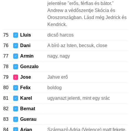
jelentése "erős, férfias és bátor."
Andrew a védőszentje Skócia és
Oroszországban. Lásd még Jedrick és
Kendrick.
75
Lluis
dicső harcos
♂
76
Dani
A bíró az Isten, becsuk, close
♂
77
Armin
nagy, nagy
♂
78
Gonzalo
♂
79
Jose
Jahve erő
♀
80
Felix
boldog
♂
81
Karel
ugyanazt jelenti, mint egy srác
♂
82
Bernat
♂
83
Guerau
♂
84
Arian
Származó Adria (Velence) matt fekete,
♂