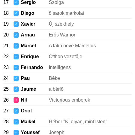
17
Sergio
Szolga
♂
18
Diego
ő sarok markolat
♂
19
Xavier
Új székhely
♂
20
Arnau
Erős Warrior
♂
21
Marcel
A latin neve Marcellus
♂
22
Enrique
Otthon vezetője
♂
23
Fernando
Intelligens
♂
24
Pau
Béke
♂
25
Jaume
a bérlő
♂
26
Nil
Victorious emberek
♀
27
Oriol
♂
28
Maikel
Héber "Ki olyan, mint Isten"
♂
29
Youssef
Joseph
♂