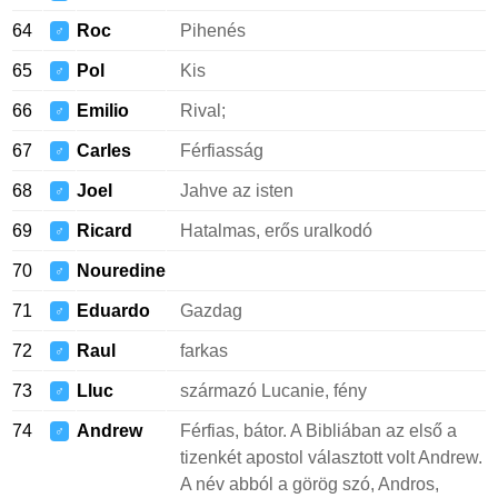
64
Roc
Pihenés
♂
65
Pol
Kis
♂
66
Emilio
Rival;
♂
67
Carles
Férfiasság
♂
68
Joel
Jahve az isten
♂
69
Ricard
Hatalmas, erős uralkodó
♂
70
Nouredine
♂
71
Eduardo
Gazdag
♂
72
Raul
farkas
♂
73
Lluc
származó Lucanie, fény
♂
74
Andrew
Férfias, bátor. A Bibliában az első a
♂
tizenkét apostol választott volt Andrew.
A név abból a görög szó, Andros,