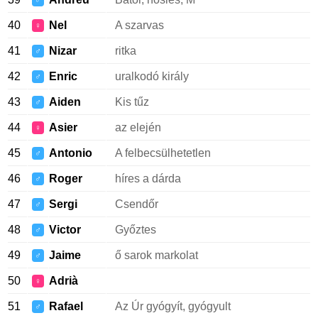
♂
40
Nel
A szarvas
♀
41
Nizar
ritka
♂
42
Enric
uralkodó király
♂
43
Aiden
Kis tűz
♂
44
Asier
az elején
♀
45
Antonio
A felbecsülhetetlen
♂
46
Roger
híres a dárda
♂
47
Sergi
Csendőr
♂
48
Victor
Győztes
♂
49
Jaime
ő sarok markolat
♂
50
Adrià
♀
51
Rafael
Az Úr gyógyít, gyógyult
♂