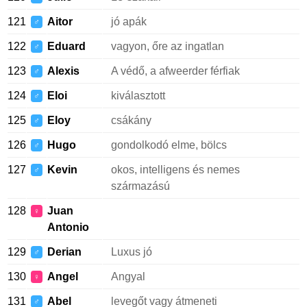
121
Aitor
jó apák
♂
122
Eduard
vagyon, őre az ingatlan
♂
123
Alexis
A védő, a afweerder férfiak
♂
124
Eloi
kiválasztott
♂
125
Eloy
csákány
♂
126
Hugo
gondolkodó elme, bölcs
♂
127
Kevin
okos, intelligens és nemes
♂
származású
128
Juan
♀
Antonio
129
Derian
Luxus jó
♂
130
Angel
Angyal
♀
131
Abel
levegőt vagy átmeneti
♂