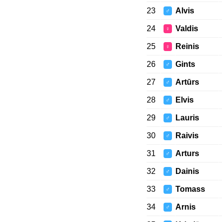
23
Alvis
♂
24
Valdis
♀
25
Reinis
♀
26
Gints
♂
27
Artūrs
♂
28
Elvis
♂
29
Lauris
♂
30
Raivis
♂
31
Arturs
♂
32
Dainis
♂
33
Tomass
♂
34
Arnis
♂