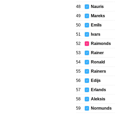
48
Nauris
♂
49
Mareks
♂
50
Emīls
♂
51
Ivars
♂
52
Raimonds
♀
53
Rainer
♂
54
Ronald
♂
55
Rainers
♂
56
Edijs
♂
57
Erlands
♂
58
Aleksis
♂
59
Normunds
♂