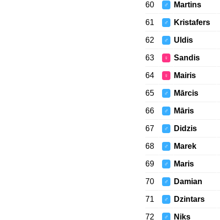
60
Martins
♂
61
Kristafers
♂
62
Uldis
♂
63
Sandis
♀
64
Mairis
♀
65
Mārcis
♂
66
Māris
♂
67
Didzis
♂
68
Marek
♂
69
Maris
♂
70
Damian
♂
71
Dzintars
♂
72
Niks
♂