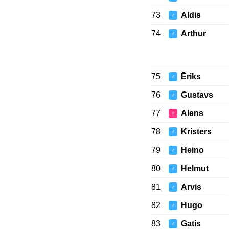
73
Aldis
♂
74
Arthur
♂
75
Ēriks
♂
76
Gustavs
♂
77
Alens
♀
78
Kristers
♂
79
Heino
♂
80
Helmut
♂
81
Arvis
♂
82
Hugo
♂
83
Gatis
♂