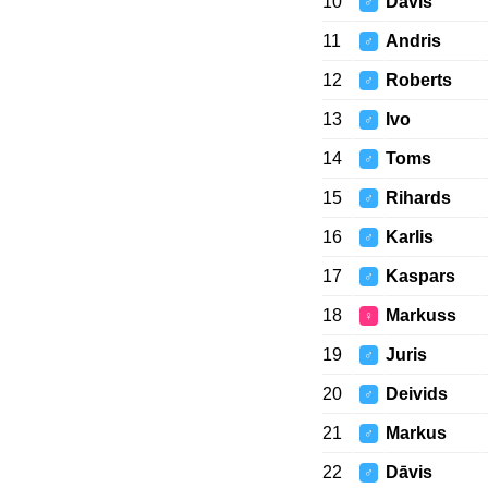
10
Davis
♂
11
Andris
♂
12
Roberts
♂
13
Ivo
♂
14
Toms
♂
15
Rihards
♂
16
Karlis
♂
17
Kaspars
♂
18
Markuss
♀
19
Juris
♂
20
Deivids
♂
21
Markus
♂
22
Dāvis
♂