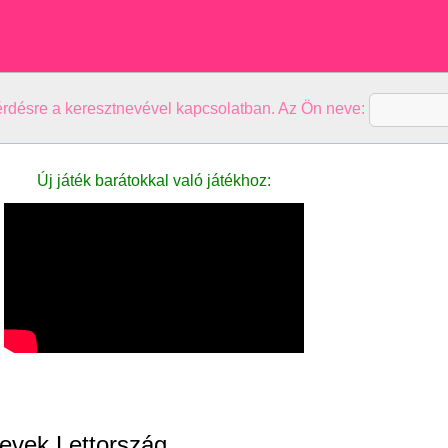
kérdésre a keresztnevével kapcsolatban. Az Ön neve:
Új játék barátokkal való játékhoz:
evek Lettország