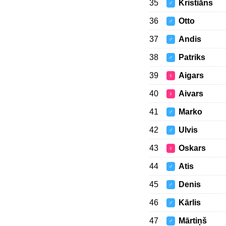
35
Kristiāns
♂
36
Otto
♂
37
Andis
♂
38
Patriks
♂
39
Aigars
♀
40
Aivars
♀
41
Marko
♂
42
Ulvis
♂
43
Oskars
♀
44
Atis
♂
45
Denis
♂
46
Kārlis
♂
47
Mārtiņš
♂