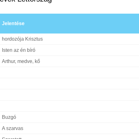
Jelentése
hordozója Krisztus
Isten az én bíró
Arthur, medve, kő
Buzgó
A szarvas