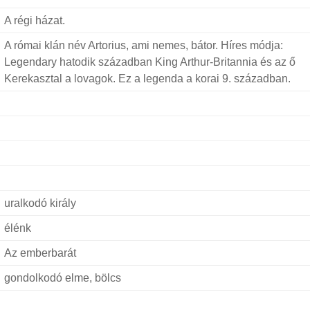
A régi házat.
A római klán név Artorius, ami nemes, bátor. Híres módja:
Legendary hatodik században King Arthur-Britannia és az ő
Kerekasztal a lovagok. Ez a legenda a korai 9. században.
uralkodó király
élénk
Az emberbarát
gondolkodó elme, bölcs