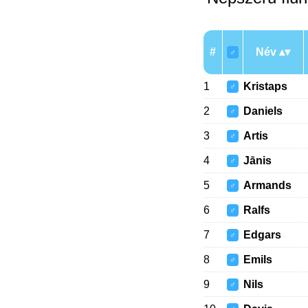
#
Név
♂
1
Kristaps
♂
2
Daniels
♂
3
Artis
♂
4
Jānis
♂
5
Armands
♂
6
Ralfs
♂
7
Edgars
♂
8
Emils
♂
9
Nils
♂