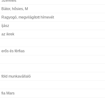
Szeretett
Bátor, hősies, M
Ragyogó, megvilágított hírnevét
íjász
az ikrek
erős és férfias
föld munkavállaló
fia Mars