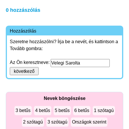
0 hozzászólás
Hozzászólás
Szeretne hozzászólni? Írja be a nevét, és kattintson a
Tovább gombra:
Az Ön keresztneve:
Nevek böngészése
3 betűs
4 betűs
5 betűs
6 betűs
1 szótagú
2 szótagú
3 szótagú
Országok szerint