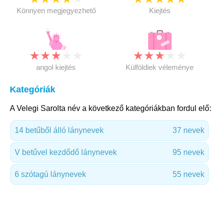
Könnyen megjegyezhető
Kiejtés
★
★
★
★
★
★
★
★
★
★
angol kiejtés
Külföldiek véleménye
Kategóriák
A Velegi Sarolta név a következő kategóriákban fordul elő:
14 betűből álló lánynevek
37 nevek
V betűvel kezdődő lánynevek
95 nevek
6 szótagú lánynevek
55 nevek