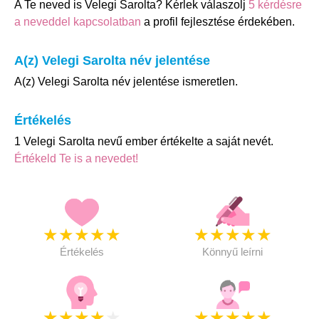
A Te neved is Velegi Sarolta? Kérlek válaszolj
5 kérdésre
a neveddel kapcsolatban
a profil fejlesztése érdekében.
A(z) Velegi Sarolta név jelentése
A(z) Velegi Sarolta név jelentése ismeretlen.
Értékelés
1 Velegi Sarolta nevű ember értékelte a saját nevét.
Értékeld Te is a nevedet!
★
★
★
★
★
★
★
★
★
★
Értékelés
Könnyű leírni
★
★
★
★
★
★
★
★
★
★