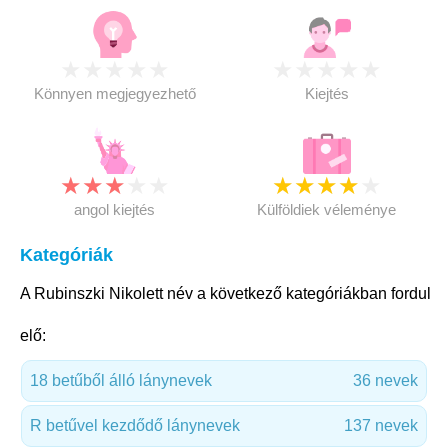
★
★
★
★
★
★
★
★
★
★
Könnyen megjegyezhető
Kiejtés
★
★
★
★
★
★
★
★
★
★
angol kiejtés
Külföldiek véleménye
Kategóriák
A Rubinszki Nikolett név a következő kategóriákban fordul
elő:
18 betűből álló lánynevek
36 nevek
R betűvel kezdődő lánynevek
137 nevek