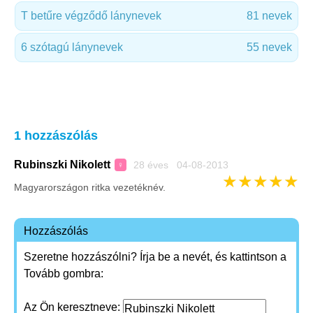
T betűre végződő lánynevek
81 nevek
6 szótagú lánynevek
55 nevek
1 hozzászólás
Rubinszki Nikolett
28 éves 04-08-2013
♀
★
★
★
★
★
Magyarországon ritka vezetéknév.
Hozzászólás
Szeretne hozzászólni? Írja be a nevét, és kattintson a
Tovább gombra:
Az Ön keresztneve: