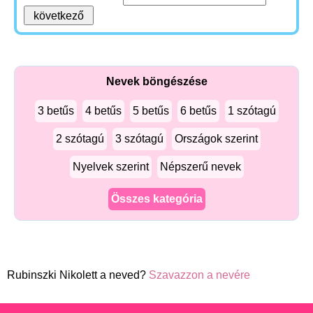
Nevek böngészése
3 betűs
4 betűs
5 betűs
6 betűs
1 szótagú
2 szótagú
3 szótagú
Országok szerint
Nyelvek szerint
Népszerű nevek
Összes kategória
Rubinszki Nikolett a neved?
Szavazzon a nevére