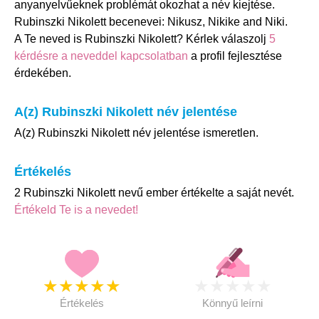
anyanyelvűeknek problémát okozhat a név kiejtése.
Rubinszki Nikolett becenevei: Nikusz, Nikike and Niki.
A Te neved is Rubinszki Nikolett? Kérlek válaszolj
5
kérdésre a neveddel kapcsolatban
a profil fejlesztése
érdekében.
A(z) Rubinszki Nikolett név jelentése
A(z) Rubinszki Nikolett név jelentése ismeretlen.
Értékelés
2 Rubinszki Nikolett nevű ember értékelte a saját nevét.
Értékeld Te is a nevedet!
★
★
★
★
★
★
★
★
★
★
Értékelés
Könnyű leírni