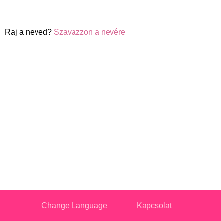
Raj a neved?
Szavazzon a nevére
Change Language
Kapcsolat