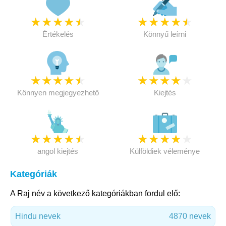
★
★
★
★
★
★
★
★
★
★
Értékelés
Könnyű leírni
★
★
★
★
★
★
★
★
★
★
Könnyen megjegyezhető
Kiejtés
★
★
★
★
★
★
★
★
★
★
angol kiejtés
Külföldiek véleménye
Kategóriák
A Raj név a következő kategóriákban fordul elő:
Hindu nevek
4870 nevek