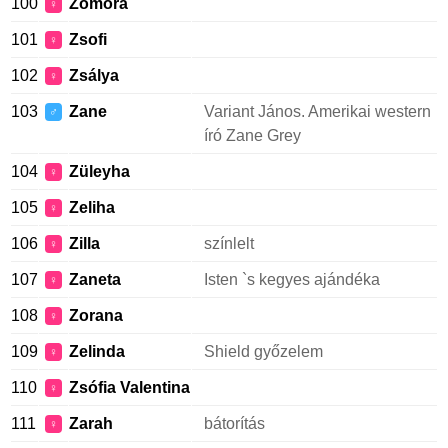
100
Zomora
♀
101
Zsofi
♀
102
Zsálya
♀
103
Zane
Variant János. Amerikai western
♂
író Zane Grey
104
Züleyha
♀
105
Zeliha
♀
106
Zilla
színlelt
♀
107
Zaneta
Isten `s kegyes ajándéka
♀
108
Zorana
♀
109
Zelinda
Shield győzelem
♀
110
Zsófia Valentina
♀
111
Zarah
bátorítás
♀