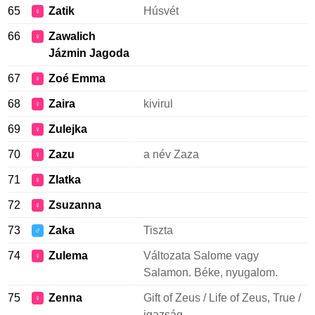
65
Zatik
Húsvét
♀
66
Zawalich
♀
Jázmin Jagoda
67
Zoé Emma
♀
68
Zaira
kivirul
♀
69
Zulejka
♀
70
Zazu
a név Zaza
♀
71
Zlatka
♀
72
Zsuzanna
♀
73
Zaka
Tiszta
♂
74
Zulema
Változata Salome vagy
♀
Salamon. Béke, nyugalom.
75
Zenna
Gift of Zeus / Life of Zeus, True /
♀
igazság