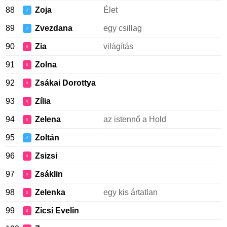
88
Zoja
Élet
♂
89
Zvezdana
egy csillag
♂
90
Zia
világítás
♀
91
Zolna
♀
92
Zsákai Dorottya
♀
93
Zília
♀
94
Zelena
az istennő a Hold
♀
95
Zoltán
♂
96
Zsizsi
♀
97
Zsáklin
♀
98
Zelenka
egy kis ártatlan
♀
99
Zicsi Evelin
♀