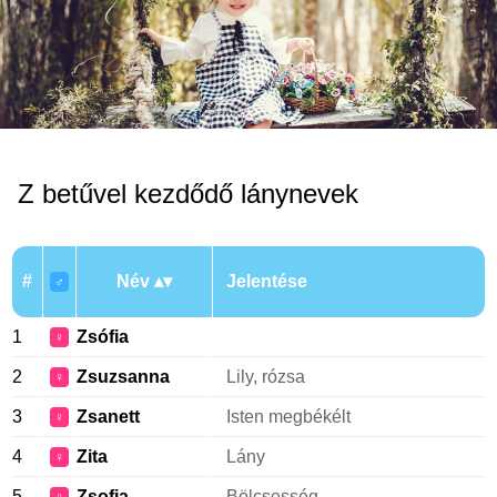
Z betűvel kezdődő lánynevek
#
Név
Jelentése
♂
1
Zsófia
♀
2
Zsuzsanna
Lily, rózsa
♀
3
Zsanett
Isten megbékélt
♀
4
Zita
Lány
♀
5
Zsofia
Bölcsesség