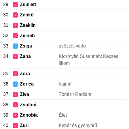
29
Zsüliett
♀
30
Zenkő
♀
31
Zsaklin
♀
32
Zeineb
♀
33
Zsiga
győztes védő
♂
34
Zana
Kicsinyítő Susannah: Kecses
♀
liliom
35
Zora
♀
36
Zorica
hajnal
♂
37
Ziva
Törlés / Radiant
♀
38
Zsoltné
♀
39
Zenobia
Élet
♀
40
Zuri
Fehér és gyönyörű
♀