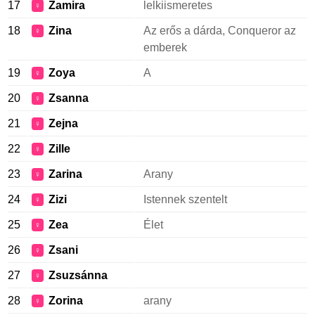
17
Zamira
lelkiismeretes
♀
18
Zina
Az erős a dárda, Conqueror az
♀
emberek
19
Zoya
A
♀
20
Zsanna
♀
21
Zejna
♀
22
Zille
♀
23
Zarina
Arany
♀
24
Zizi
Istennek szentelt
♀
25
Zea
Élet
♀
26
Zsani
♀
27
Zsuzsánna
♀
28
Zorina
arany
♀