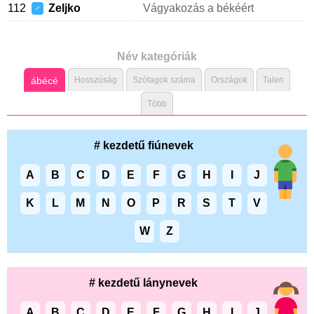
112
Zeljko
Vágyakozás a békéért
♂
Név kategóriák
ábécé
Hosszúság
Szótagok száma
Országok
Talen
Több
# kezdetű fiúnevek
A
B
C
D
E
F
G
H
I
J
K
L
M
N
O
P
R
S
T
V
W
Z
# kezdetű lánynevek
A
B
C
D
E
F
G
H
I
J