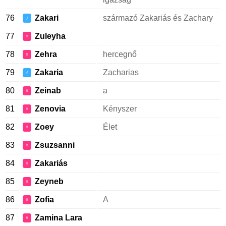
76
Zakari
származó Zakariás és Zachary
♂
77
Zuleyha
♀
78
Zehra
hercegnő
♀
79
Zakaria
Zacharias
♂
80
Zeinab
a
♀
81
Zenovia
Kényszer
♀
82
Zoey
Élet
♀
83
Zsuzsanni
♀
84
Zakariás
♀
85
Zeyneb
♀
86
Zofia
A
♀
87
Zamina Lara
♀