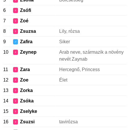
♀
6
Zsófi
♀
7
Zoé
♀
8
Zsuzsa
Lily, rózsa
♀
9
Zafira
Siker
♂
10
Zeynep
Arab neve, származik a növény
♀
nevét Zaynab
11
Zara
Hercegnő, Princess
♀
12
Zoe
Élet
♀
13
Zorka
♀
14
Zsóka
♀
15
Zselyke
♀
16
Zsuzsi
tavirózsa
♀