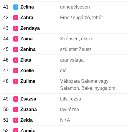
41
Zelina
ünnepélyesen
♂
42
Zahra
Fine / sugárzó, fehér
♀
43
Zendaya
♀
44
Zaina
Szépség, ékszer
♀
45
Zenina
született Zeusz
♀
46
Zlata
aranysárga
♀
47
Zoelle
élő
♀
48
Zulima
Változata Salome vagy
♀
Salamon. Béke, nyugalom.
49
Zsazsa
Lily, rózsa
♀
50
Zuzana
tavirózsa
♀
51
Zelda
N / A
♀
52
Zamíra
♀