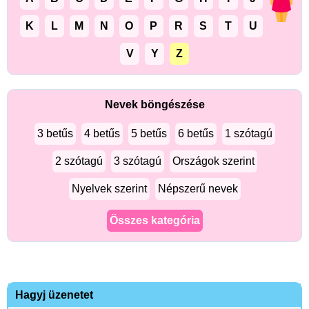
K
L
M
N
O
P
R
S
T
U
V
Y
Z
Nevek böngészése
3 betűs
4 betűs
5 betűs
6 betűs
1 szótagú
2 szótagú
3 szótagú
Országok szerint
Nyelvek szerint
Népszerű nevek
Összes kategória
Hagyj üzenetet