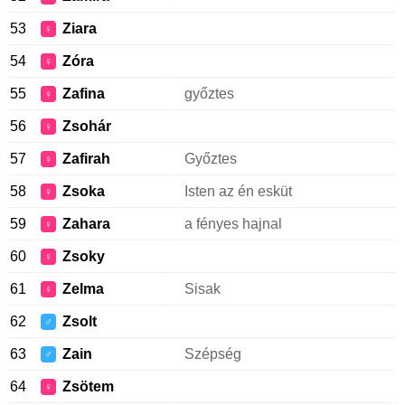
53
Ziara
♀
54
Zóra
♀
55
Zafina
győztes
♀
56
Zsohár
♀
57
Zafirah
Győztes
♀
58
Zsoka
Isten az én esküt
♀
59
Zahara
a fényes hajnal
♀
60
Zsoky
♀
61
Zelma
Sisak
♀
62
Zsolt
♂
63
Zain
Szépség
♂
64
Zsötem
♀