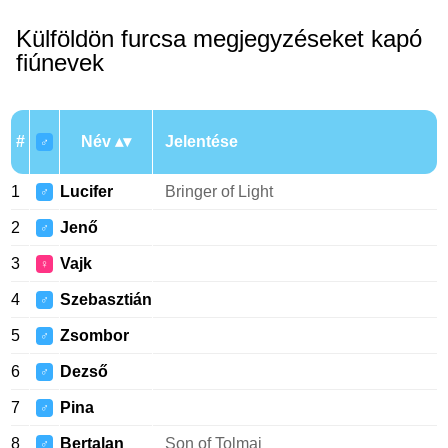
Külföldön furcsa megjegyzéseket kapó
fiúnevek
#
Név
Jelentése
♂
1
Lucifer
Bringer of Light
♂
2
Jenő
♂
3
Vajk
♀
4
Szebasztián
♂
5
Zsombor
♂
6
Dezső
♂
7
Pina
♂
8
Bertalan
Son of Tolmai
♂