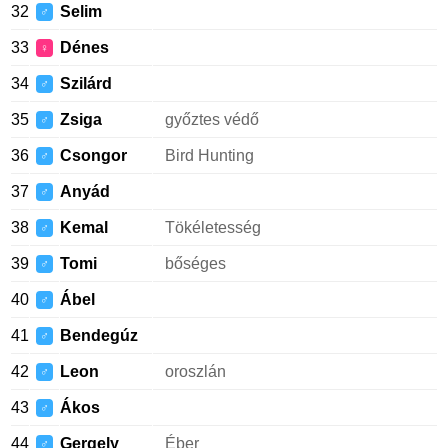
32
Selim
♂
33
Dénes
♀
34
Szilárd
♂
35
Zsiga
győztes védő
♂
36
Csongor
Bird Hunting
♂
37
Anyád
♂
38
Kemal
Tökéletesség
♂
39
Tomi
bőséges
♂
40
Ábel
♂
41
Bendegúz
♂
42
Leon
oroszlán
♂
43
Ákos
♂
44
Gergely
Éber
♂