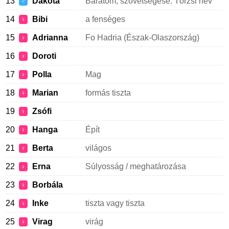
13
Dakota
Barátom, szövetségese. Törzsi név
♂
14
Bibi
a fenséges
♀
15
Adrianna
Fo Hadria (Észak-Olaszország)
♀
16
Doroti
♀
17
Polla
Mag
♀
18
Marian
formás tiszta
♀
19
Zsófi
♀
20
Hanga
Épít
♀
21
Berta
világos
♀
22
Erna
Súlyosság / meghatározása
♀
23
Borbála
♀
24
Inke
tiszta vagy tiszta
♀
25
Virag
virág
♀