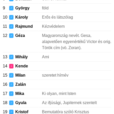
9
György
föld
♂
10
Károly
Erős és látszólag
♂
11
Rajmund
Kézvédelem
♂
12
Géza
Magyarország nevét. Gesa,
♂
alapvetően egyenértékű Victor és orig.
Török cím (vö. Zoran).
13
Mihály
Ami
♂
14
Kende
♀
15
Milan
szeretet hírnév
♂
16
Zalán
♂
17
Mika
Ki olyan, mint Isten
♂
18
Gyula
Az ifjúsági, Jupiternek szentelt
♂
19
Kristof
Bemutatóra szóló Krisztus
♂