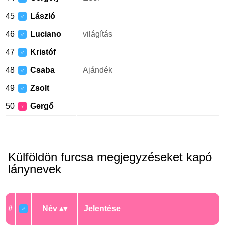
45
László
♂
46
Luciano
világítás
♂
47
Kristóf
♂
48
Csaba
Ajándék
♂
49
Zsolt
♂
50
Gergő
♀
Külföldön furcsa megjegyzéseket kapó
lánynevek
#
Név
Jelentése
♂