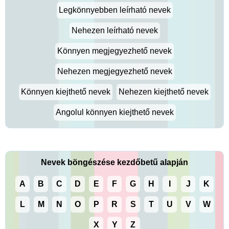
Legkönnyebben leírható nevek
Nehezen leírható nevek
Könnyen megjegyezhető nevek
Nehezen megjegyezhető nevek
Könnyen kiejthető nevek
Nehezen kiejthető nevek
Angolul könnyen kiejthető nevek
Nevek böngészése kezdőbetű alapján
A
B
C
D
E
F
G
H
I
J
K
L
M
N
O
P
R
S
T
U
V
W
X
Y
Z