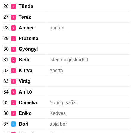
26
Tünde
♀
27
Teréz
♀
28
Amber
parfüm
♀
29
Fruzsina
♀
30
Gyöngyi
♀
31
Betti
Isten megesküdött
♀
32
Kurva
eperfa
♀
33
Virág
♀
34
Anikó
♀
35
Camelia
Young, szűzi
♀
36
Eniko
Kedves
♀
37
Bori
apja bor
♂