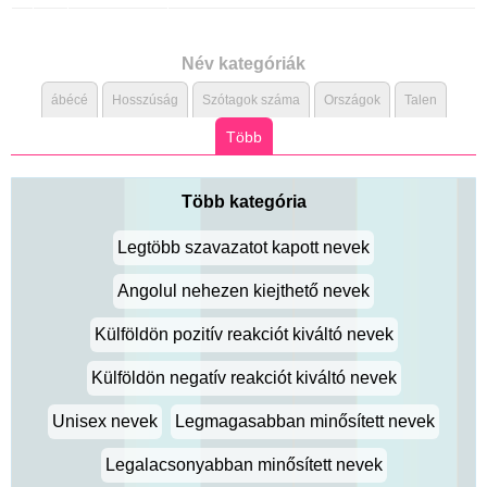
Név kategóriák
ábécé
Hosszúság
Szótagok száma
Országok
Talen
Több
Több kategória
Legtöbb szavazatot kapott nevek
Angolul nehezen kiejthető nevek
Külföldön pozitív reakciót kiváltó nevek
Külföldön negatív reakciót kiváltó nevek
Unisex nevek
Legmagasabban minősített nevek
Legalacsonyabban minősített nevek