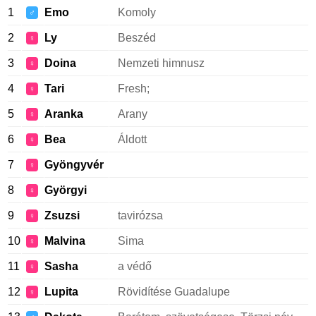
1
Emo
Komoly
♂
2
Ly
Beszéd
♀
3
Doina
Nemzeti himnusz
♀
4
Tari
Fresh;
♀
5
Aranka
Arany
♀
6
Bea
Áldott
♀
7
Gyöngyvér
♀
8
Györgyi
♀
9
Zsuzsi
tavirózsa
♀
10
Malvina
Sima
♀
11
Sasha
a védő
♀
12
Lupita
Rövidítése Guadalupe
♀