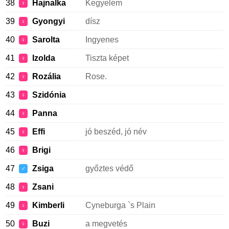
38
Hajnalka
Kegyelem
♀
39
Gyongyi
dísz
♀
40
Sarolta
Ingyenes
♀
41
Izolda
Tiszta képet
♀
42
Rozália
Rose.
♀
43
Szidónia
♀
44
Panna
♀
45
Effi
jó beszéd, jó név
♀
46
Brigi
♀
47
Zsiga
győztes védő
♂
48
Zsani
♀
49
Kimberli
Cyneburga `s Plain
♀
50
Buzi
a megvetés
♀