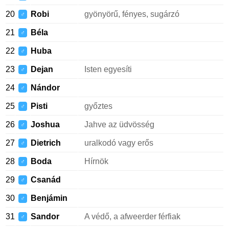
20
Robi
gyönyörű, fényes, sugárzó
♂
21
Béla
♂
22
Huba
♂
23
Dejan
Isten egyesíti
♂
24
Nándor
♂
25
Pisti
győztes
♂
26
Joshua
Jahve az üdvösség
♂
27
Dietrich
uralkodó vagy erős
♂
28
Boda
Hírnök
♂
29
Csanád
♂
30
Benjámin
♂
31
Sandor
A védő, a afweerder férfiak
♂